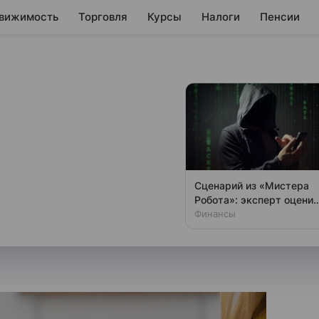
вижимость
Торговля
Курсы
Налоги
Пенсии
 считают
на жилье
 отрасли
Сценарий из «Мистера
Робота»: эксперт оценил
сти должно сопровождаться
шансы хакеров
Финансы
отметил вице-президент