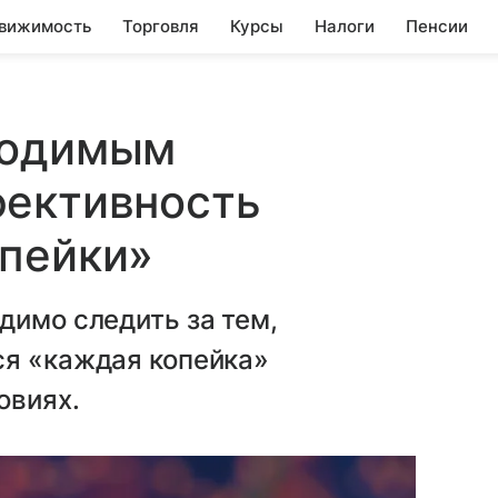
вижимость
Торговля
Курсы
Налоги
Пенсии
ходимым
фективность
опейки»
димо следить за тем,
ся «каждая копейка»
овиях.