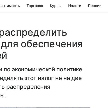
вижимость
Торговля
Курсы
Налоги
Пенсии
ераспределить
 для обеспечения
ей
и по экономической политике
делять этот налог не на две
сть распределения
сы.