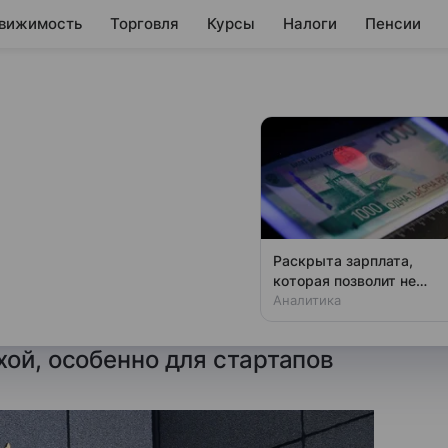
вижимость
Торговля
Курсы
Налоги
Пенсии
едитные каникулы
сокотехнологичных
Раскрыта зарплата,
которая позволит не
едерации по бюджету и
чувствовать зависти
Аналитика
амонов заявил, что идея
хой, особенно для стартапов