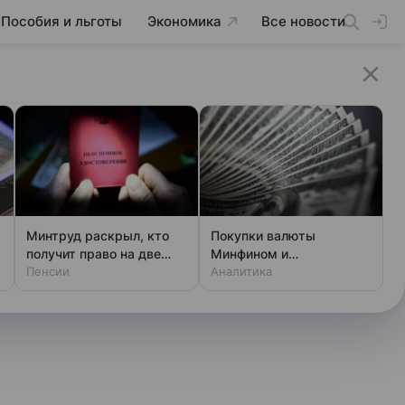
Пособия и льготы
Экономика
Все новости
Минтруд раскрыл, кто
Покупки валюты
получит право на две
Минфином и
пенсии
Пенсии
спекулянтами разогнали
Аналитика
курс до 83 руб./$