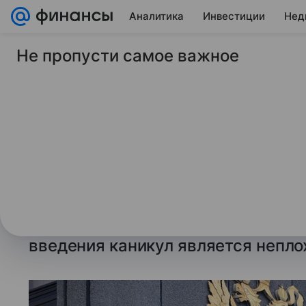
Аналитика
Инвестиции
Нед
Не пропусти самое важное
11 июня 2026
ТАСС
В СФ допустили кр
на три года для вы
компаний
Председатель комитета Совета Ф
финансовым рынкам Анатолий Арт
введения каникул является непло