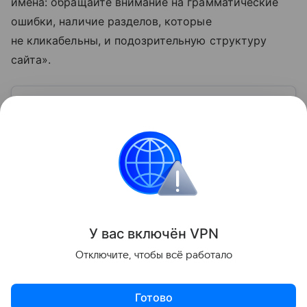
имена: обращайте внимание на грамматические
ошибки, наличие разделов, которые
не кликабельны, и подозрительную структуру
сайта».
Узнать больше по теме
ИНН: 5 способов получить номер
налогоплательщика
Мы расскажем, как быстро узнать свой ИНН, а также
о том, где и как получить его на руки.
Читать дальше
Поделиться
У вас включ
ён
V
P
N
Отключите, чтобы всё работало
Готово