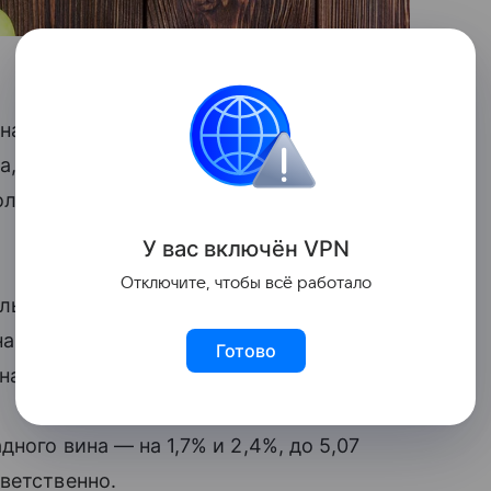
на треть, до 50,9 тысячи декалитров,
, а пива в целом — на 1,9%, до 234,9
льной продукции в целом упали
У вас включ
ён
V
P
N
Отключите, чтобы всё работало
льной продукции — на 38,2%, до 762,1
апитков без этилового спирта — на 26%,
Готово
на 4,8%, до 476,1 тысячи декалитров.
ного вина — на 1,7% и 2,4%, до 5,07
ветственно.