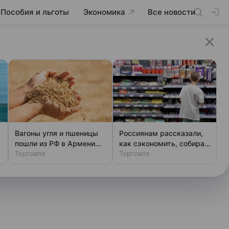
Пособия и льготы
Экономика
Все новости
Вагоны угля и пшеницы
Россиянам рассказали,
пошли из РФ в Армению
как сэкономить, собирая
через Азербайджан
Торговля
ребенка в школу
Торговля