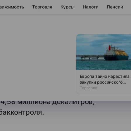
вижимость
Торговля
Курсы
Налоги
Пенсии
мае продажи сидра
ентов
,6% в России в январе-мае
Европа тайно нарастила
внению с аналогичным периодом
закупки российского
газа
Торговля
декалитров, тогда как продажи
 4,58 миллиона декалитров,
бакконтроля.