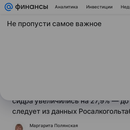
Аналитика
Инвестиции
Нед
Не пропусти самое важное
9 июня 2026
Финансы Mail
В России в январе-
выросли на 28 проц
Продажи пива крепостью свыше 8
2026 года упали на 10,9% по сра
прошлого года — до 24,4 тысячи 
сидра увеличились на 27,9% — до
следует из данных Росалкогольта
Маргарита Полянская