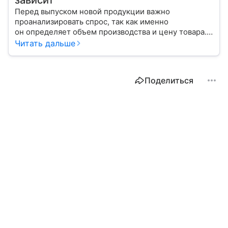
зависит
Перед выпуском новой продукции важно
проанализировать спрос, так как именно
он определяет объем производства и цену товара.
С помощью эксперта расскажем, как рассчитать
Читать дальше
востребованность изделия на рынке.
Поделиться