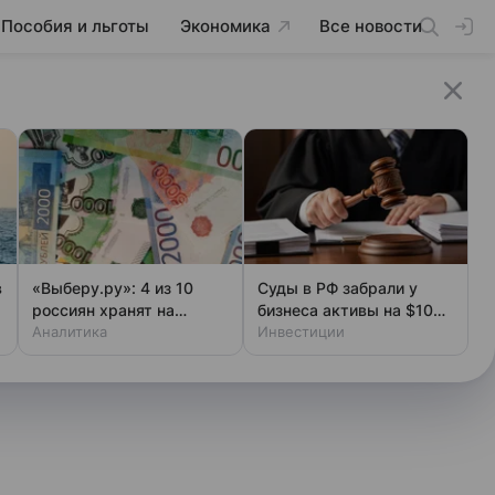
Пособия и льготы
Экономика
Все новости
в
«Выберу.ру»: 4 из 10
Суды в РФ забрали у
россиян хранят на
бизнеса активы на $10
электронных кошельках
Аналитика
млрд за полгода
Инвестиции
менее 1 тыс. рублей