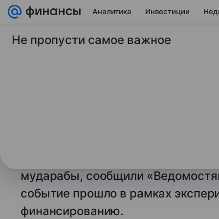
Аналитика
Инвестиции
Нед
Не пропусти самое важное
14 октября 2024
Финансы Mail
В России состоялас
межрегиональная с
исламским финанс
На платформе «Статус-инвест» 1
первая межрегиональная сделка 
мударабы, сообщили «Ведомостям
событие прошло в рамках экспер
финансированию.