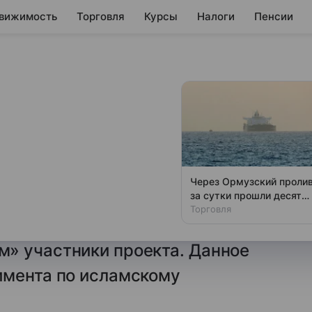
вижимость
Торговля
Курсы
Налоги
Пенсии
ь первая
делка по
овым нормам
Через Ормузский проли
за сутки прошли десять
1 октября успешно завершилась
коммерческих судов
Торговля
по продукту цифровой
» участники проекта. Данное
имента по исламскому