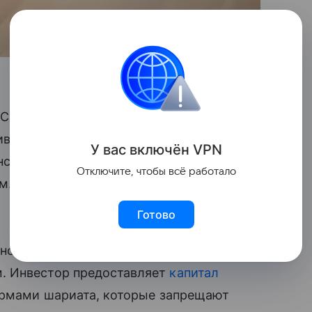
Салям» из Татарстана. Инвестором стал
живающий предпринимательство
У вас включ
ён
V
P
N
нсовый дом «Амаль» из Татарстана,
Отключите, чтобы всё работало
м. Общая сумма финансирования
Готово
нструмент, который предусматривает
. Инвестор предоставляет
капитал
нормами шариата, которые запрещают