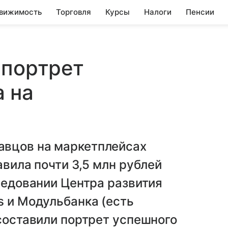
вижимость
Торговля
Курсы
Налоги
Пенсии
 портрет
 на
авцов на маркетплейсах
авила почти 3,5 млн рублей
следовании Центра развития
s и Модульбанка (есть
 составили портрет успешного