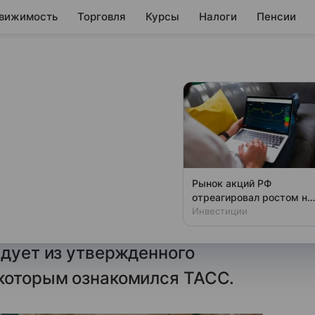
вижимость
Торговля
Курсы
Налоги
Пенсии
ры, чтобы
следствия
Рынок акций РФ
отреагировал ростом на
йские власти планируют
возможный визит
Инвестиции
у по изучению изменения
Уиткоффа и Кушнера
едует из утвержденного
 которым ознакомился ТАСС.