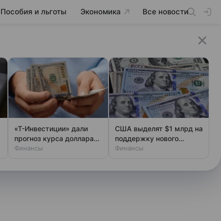
Пособия и льготы
Экономика
Все новости
«Т-Инвестиции» дали
США выделят $1 млрд на
прогноз курса доллара
поддержку нового
до конца года
Финансы
президента одной
Финансы
страны