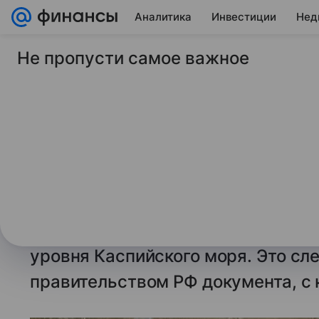
Аналитика
Инвестиции
Нед
Не пропусти самое важное
27 июня 2026
ТАСС
В России примут ме
минимизировать по
обмеления Каспия
МОСКВА, 27 июня. /ТАСС/
. Росси
утвердить комплексную программ
уровня Каспийского моря. Это сл
правительством РФ документа, с