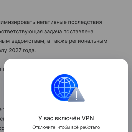
нимизировать негативные последствия
Соответствующая задача поставлена
ным ведомствам, а также региональным
алу 2027 года.
 в виде документа правительства.
 только внутри России,
У вас включ
ён
V
P
N
аспийских государств призывали
кологической катастрофы.
Отключите, чтобы всё работало