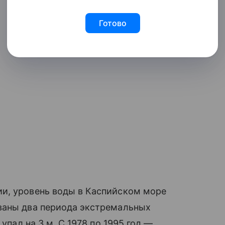
Готово
и, уровень воды в Каспийском море
ваны два периода экстремальных
упал на 3 м. С 1978 по 1995 год —