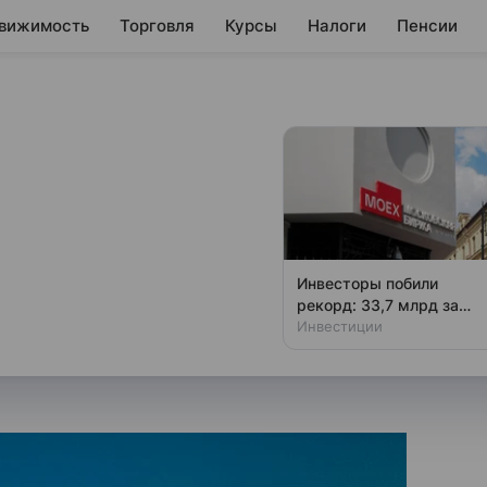
вижимость
Торговля
Курсы
Налоги
Пенсии
суда снабжения
ерию судов снабжения ледового
Инвесторы побили
а по Северному морскому пути
рекорд: 33,7 млрд за
месяц
Инвестиции
домости» со ссылкой на два