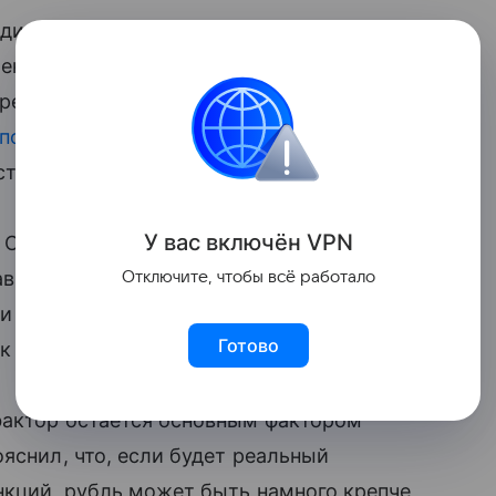
один допустил, что ставку могут снизить
енения ставки, указывая, что
инфляция
редставителей регулятора не позволяют
 политики
(ДКП). Напротив, из риторики
точения, пишет издание.
У вас включ
ён
V
P
N
к Совкомбанка Михаил Васильев
вит 18,4% в 2025 году. К концу 2025 года
Отключите, чтобы всё работало
 до 14%. По его оценке эксперта,
Готово
к концу года.
 фактор остается основным фактором
яснил, что, если будет реальный
нкций, рубль может быть намного крепче