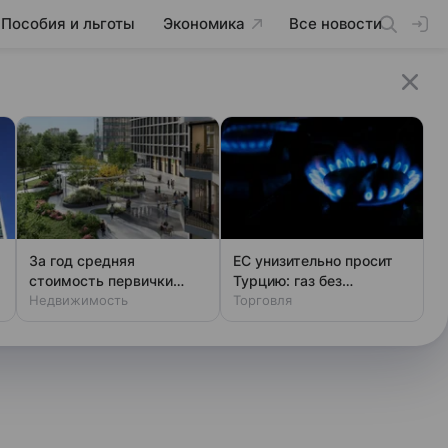
Пособия и льготы
Экономика
Все новости
За год средняя
ЕС унизительно просит
стоимость первички
Турцию: газ без
Москвы снизилась
Недвижимость
российского следа
Торговля
только в ЦАО