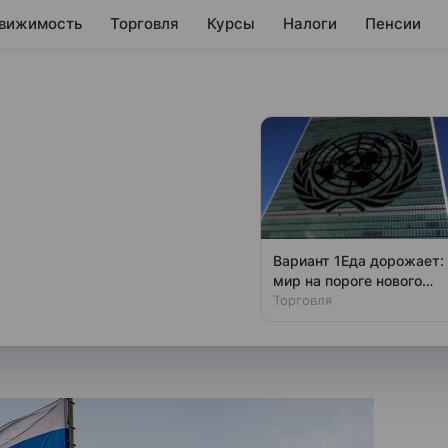
вижимость
Торговля
Курсы
Налоги
Пенсии
ндовали не ждать
 ставки
 директоров 25 апреля примет
Вариант 1Еда дорожает:
вку на уровне 21% в четвертый
мир на пороге нового
кризиса
Торговля
ости», опросившая 21