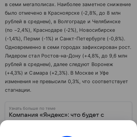
в семи мегаполисах. Наиболее заметное снижение
было отмечено в Красноярске (-2,8%, до 8 млн
рублей в среднем), в Волгограде и Челябинске
(по −2,4%), Краснодаре (-2%), Новосибирске
(-1,4%), Перми (-1%) и Санкт-Петербурге (-0,8%).
Одновременно в семи городах зафиксирован рост.
Лидером стал Ростов-на-Дону (+4,8%, до 9,6 млн
рублей в среднем), далее следуют Воронеж
(+4,3%) и Самара (+2,3%). В Москве и Уфе
изменения не превысили 0,3%, что соответствует
стагнации.
Узнать больше по теме
Компания «Яндекс»: что будет с
акциями главного поисковика России в
2026 году