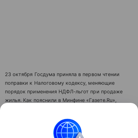
23 октября Госдума приняла в первом чтении
поправки к Налоговому кодексу, меняющие
порядок применения НДФЛ-льгот при продаже
жилья. Как пояснили в Минфине «Газете.Ru»,
законопроект фиксирует требование
непрерывного срока владения квартирой
до сделки — три или пять лет, в зависимости
от способа получения объекта, чтобы