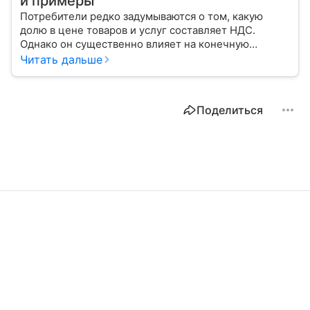
и примеры
Потребители редко задумываются о том, какую
долю в цене товаров и услуг составляет НДС.
Однако он существенно влияет на конечную
стоимость покупок. Рассмотрим основы, примеры
Читать дальше
расчета и некоторые особенности
законодательства в этой сфере.
Поделиться