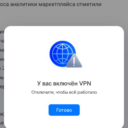
оса аналитики маркетплейса отметили
ние продемонстрировали кредиты
чилась более чем в два раза — с 5%
чный период 2026 года. Доля
ных продуктов, в свою очередь,
о 24%. При этом в абсолютных значениях
ыросло на 71% по сравнению с первыми
У вас включ
ён
V
P
N
терес к рефинансированию в сегменте
Отключите, чтобы всё работало
Готово
лючевой ставке, которое состоится уже
нтерес к рефинансированию. Для многих