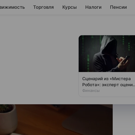
вижимость
Торговля
Курсы
Налоги
Пенсии
 рост спроса на
кредитов
Сценарий из «Мистера
Робота»: эксперт оценил
шансы хакеров
Финансы