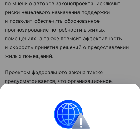
по мнению авторов законопроекта, исключит
риски нецелевого назначения поддержки
и позволит обеспечить обоснованное
прогнозирование потребности в жилых
помещениях, а также повысит эффективность
и скорость принятия решений о предоставлении
жилых помещений.
Проектом федерального закона также
предусматривается, что организационное,
информационное и аналитическое обеспечение
учета граждан, нуждающихся в улучшении
жилищных условий, будет возложено на ДОМ.РФ
как единый институт развития в жилищной сфере,
который является оператором ЕИСЖС.