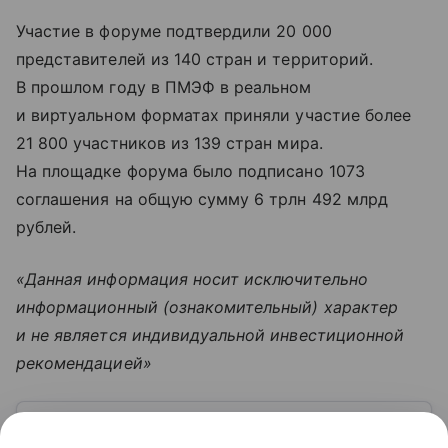
Участие в форуме подтвердили 20 000
представителей из 140 стран и территорий.
В прошлом году в ПМЭФ в реальном
и виртуальном форматах приняли участие более
21 800 участников из 139 стран мира.
На площадке форума было подписано 1073
соглашения на общую сумму 6 трлн 492 млрд
рублей.
«Данная информация носит исключительно
информационный (ознакомительный) характер
и не является индивидуальной инвестиционной
рекомендацией»
Узнать больше по теме
Параллельный импорт: риски для