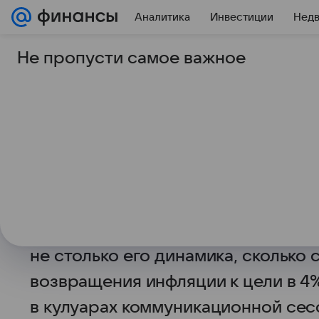
Аналитика
Инвестиции
Нед
Не пропусти самое важное
4 декабря 2025
Финансы Mail
В решениях по ДКП 
учитывает соответс
траектории инфляци
Банк России при принятии решен
политики (ДКП) учитывает данные 
не столько его динамика, сколько
возвращения инфляции к цели в 4
в кулуарах коммуникационной сес