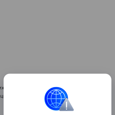
же (прогнозов — ИФ). Главное, чтобы
ции, чтобы она нас возвращала