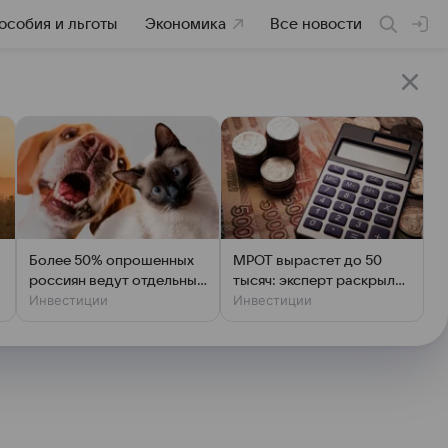
особия и льготы
Экономика
Все новости
Более 50% опрошенных
МРОТ вырастет до 50
россиян ведут отдельный
тысяч: эксперт раскрыл
Инвестиции
Инвестиции
бюджет на питомцев
подвох для работников