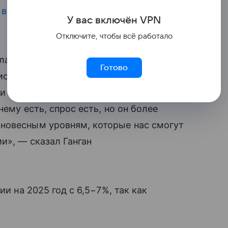
и
в октябре ускорился
до 2,6% с 0,6%
У вас включ
ён
V
P
N
Отключите, чтобы всё работало
ала 2025 года растет достаточно
Готово
одами. «Важно, что кредитование
нки никому
деньги
не дают, и никто
ему есть, спрос есть, но он более
новесным уровням, которые нас смогут
и», — сказал Ганган
ии на 2025 год с 6,5−7%, так как