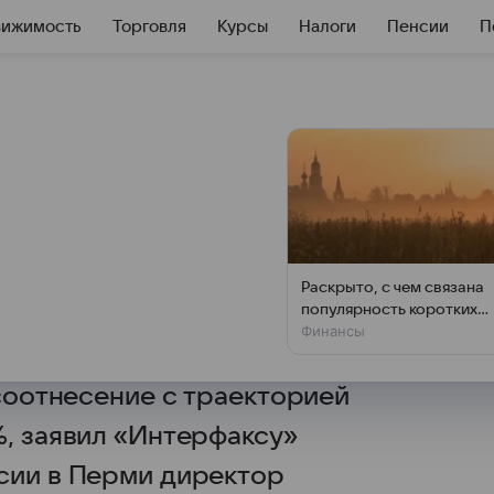
вижимость
Торговля
Курсы
Налоги
Пенсии
П
Банк России
твие кредитования
и
Раскрыто, с чем связана
популярность коротких
ий в сфере денежно-кредитной
Финансы
поездок в регионы
по кредитованию, но важна
 соотнесение с траекторией
%, заявил «Интерфаксу»
сии в Перми директор