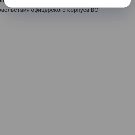
ащение на четверть зарплат депутатам
овольствия офицерского корпуса ВС