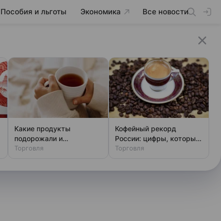
Пособия и льготы
Экономика
Все новости
Какие продукты
Кофейный рекорд
подорожали и
России: цифры, которые
2
подешевели в России
Торговля
поражают
Торговля