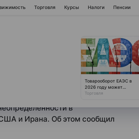
вижимость
Торговля
Курсы
Налоги
Пенсии
ли действия мер
емьер-министр Пакистана
Товарооборот ЕАЭС в
я действие срочных мер по
2026 году может
вырасти на 7,3%, до $10
Торговля
нсовых средств на фоне
млрд
неопределенности в
США и Ирана. Об этом сообщил