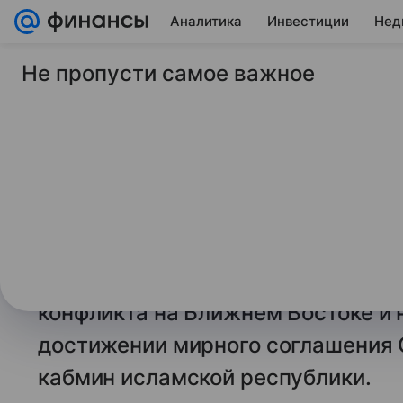
Аналитика
Инвестиции
Нед
Не пропусти самое важное
12 мая 2026
ТАСС
В Пакистане продли
экономии
ИСЛАМАБАД, 12 мая. /ТАСС/. Пр
Шахбаз Шариф продлил до 13 июн
экономии энергоресурсов и фина
конфликта на Ближнем Востоке и 
достижении мирного соглашения 
кабмин исламской республики.