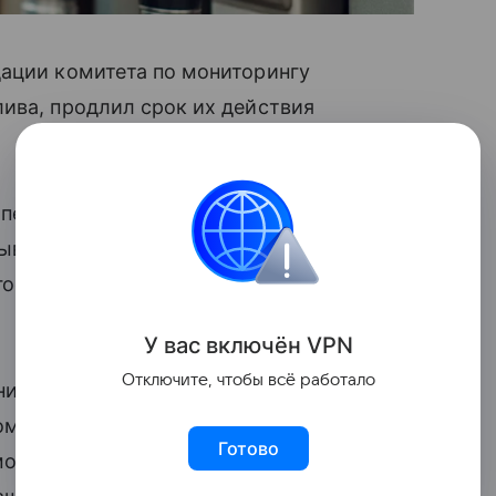
дации комитета по мониторингу
ива, продлил срок их действия
 первоначальным сроком на два месяца
рывами в цепочках поставок нефти
гося 28 февраля военного конфликта
У вас включ
ён
V
P
N
Отключите, чтобы всё работало
ие на 50% обеспечения топливом
омств и выведение из эксплуатации 60%
Готово
отрена приостановка выплаты зарплат