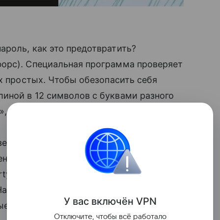
роль, как это предотвратить?
орс). Специальная программа проверяет
ых простых. Чтобы обезопасить себя
иной в 12 символов с буквами разного
», — говорится в сообщении.
роятных сочетаний. В этом случае
ена, даты рождения, клички домашних
y или «123456». «Если пароль связан
Надежная защита — уникальные,
У вас включ
ён
V
P
N
ые с вашей биографией», — сказали
Отключите, чтобы всё работало