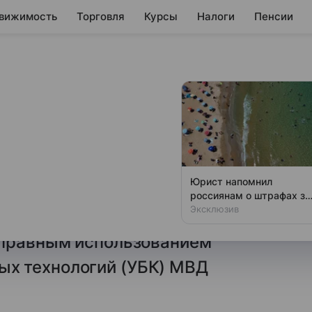
вижимость
Торговля
Курсы
Налоги
Пенсии
как предотвратить
нниками
пользование сложного пароля
Юрист напомнил
ить себя от взлома со стороны
россиянам о штрафах за
пиво на пляже
Эксклюзив
азали в управлении
оправным использованием
х технологий (УБК) МВД