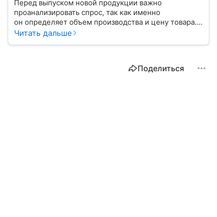
Перед выпуском новой продукции важно
проанализировать спрос, так как именно
он определяет объем производства и цену товара.
С помощью эксперта расскажем, как рассчитать
Читать дальше
востребованность изделия на рынке.
Поделиться