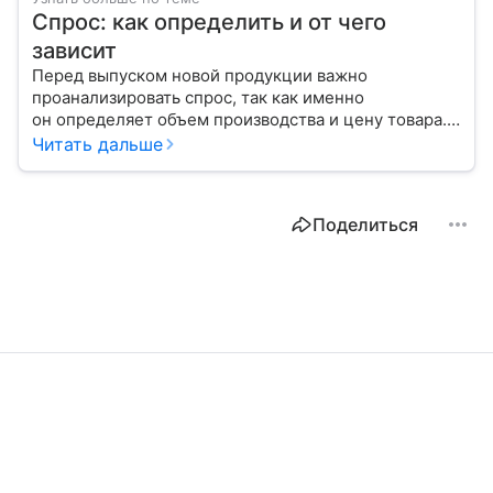
Спрос: как определить и от чего
зависит
Перед выпуском новой продукции важно
проанализировать спрос, так как именно
он определяет объем производства и цену товара.
С помощью эксперта расскажем, как рассчитать
Читать дальше
востребованность изделия на рынке.
Поделиться