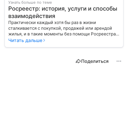
Узнать больше по теме
Росреестр: история, услуги и способы
взаимодействия
Практически каждый хотя бы раз в жизни
сталкивается с покупкой, продажей или арендой
жилья, и в такие моменты без помощи Росреестра
не обойтись. Расскажем, как создавалась эта
Читать дальше
организация и каковы ее функции.
Поделиться