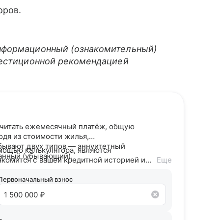
оров.
нформационный (ознакомительный)
вестиционной рекомендацией
считать ежемесячный платёж, общую
одя из стоимости жилья,
 бывают двух типов — аннуитетный
мощью калькулятора, являются
анный (убывающий).
акомится с вашей кредитной историей и
Еще
дитного потенциала предложит точные
Первоначальный взнос