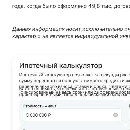
года, когда было оформлено 49,8 тыс. догов
Данная информация носит исключительно и
характер и не является индивидуальной ин
Ипотечный калькулятор
Ипотечный калькулятор позволяет за секунды рас
сумму переплаты и полную стоимость кредита исх
первоначального взноса, ставки и срока. Платежи
Важно понимать, что результаты, полученные с по
(фиксированный на весь срок) или дифференциров
ориентировочными. После подачи заявки банк озн
кредитным рейтингом и на основании вашего кре
условия сотрудничества.
Стоимость жилья