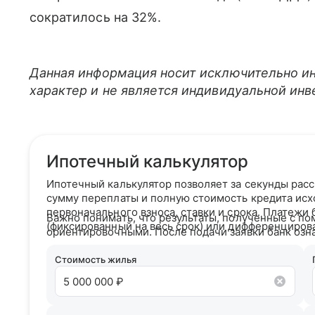
сократилось на 32%.
Данная информация носит исключительно и
характер и не является индивидуальной ин
Ипотечный калькулятор
Ипотечный калькулятор позволяет за секунды рас
сумму переплаты и полную стоимость кредита исх
первоначального взноса, ставки и срока. Платежи
Важно понимать, что результаты, полученные с по
(фиксированный на весь срок) или дифференциров
ориентировочными. После подачи заявки банк озн
кредитным рейтингом и на основании вашего кре
условия сотрудничества.
Стоимость жилья