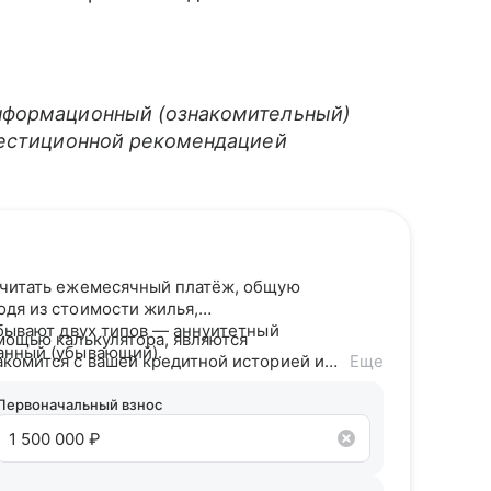
нформационный (ознакомительный)
вестиционной рекомендацией
считать ежемесячный платёж, общую
одя из стоимости жилья,
 бывают двух типов — аннуитетный
мощью калькулятора, являются
анный (убывающий).
акомится с вашей кредитной историей и
Еще
дитного потенциала предложит точные
Первоначальный взнос