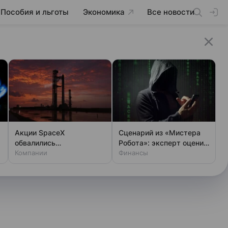
Пособия и льготы
Экономика
Все новости
Акции SpaceX
Сценарий из «Мистера
обвалились
Робота»: эксперт оценил
одновременно с аварией
Компании
шансы хакеров
Финансы
на Луне