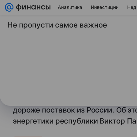
Аналитика
Инвестиции
Нед
Не пропусти самое важное
3 апреля 2024
ТАСС
В Молдавии заявили
газа из США обошл
российских
КИШИНЕВ, 3 апреля. /ТАСС/. Заку
которую Молдавия осуществила в
дороже поставок из России. Об э
энергетики республики Виктор Па