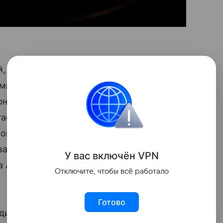
, сразу скажу — я не могу называть
ировал министр, отметив, что в апреле
о по $327 за 1 тыс. куб. м. «Это была
тает. Элемент цены был вторичен.
омовской, то мы бы взяли другие
а, на этой неделе Молдавия
У вас включ
ён
V
P
N
а Александруполис около 28 тыс. МВт-ч,
Отключите, чтобы всё работало
Готово
 единственным поставщиком газа