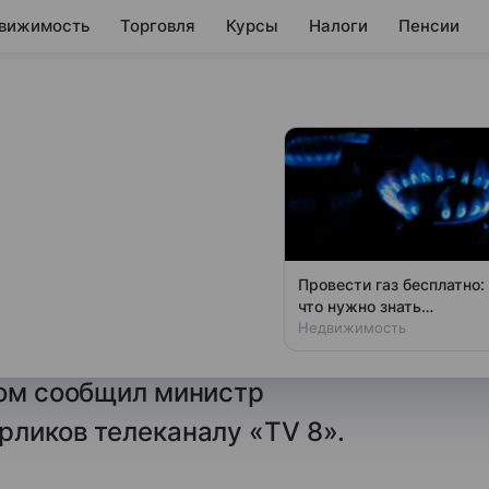
вижимость
Торговля
Курсы
Налоги
Пенсии
, что поставки
ись дороже
Провести газ бесплатно:
что нужно знать
пка сниженного газа из США,
владельцам дач
Недвижимость
 тестовом режиме, обошлась
том сообщил министр
рликов телеканалу «TV 8».