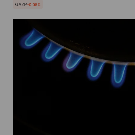
GAZP
-0.05%