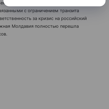
ъем его подачи. В российской компании
вязанными с ограничением транзита
ветственность за кризис на российский
режная Молдавия полностью перешла
ков.