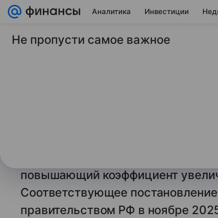
Аналитика
Инвестиции
Нед
Не пропусти самое важное
24 января 2026
ТАСС
В Минстрое разъясн
оплаты за воду при
счетчика
МОСКВА, 24 января. /ТАСС/. Опла
при отсутствии счетчика выросла
повышающий коэффициент увеличил
Соответствующее постановление
правительством РФ в ноябре 2025