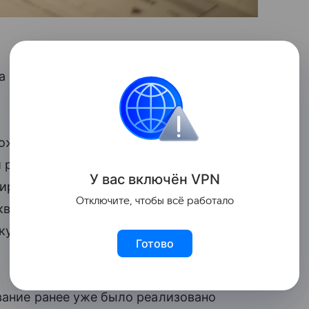
а на усиление ответственности
ожениями при отсутствии приборов
и рассчитывался с применением
У вас включ
ён
V
P
N
лирования установки приборов учета
Отключите, чтобы всё работало
квартир за отсутствие приборов учета
у этот коэффициент увеличен до 3», —
Готово
вание ранее уже было реализовано