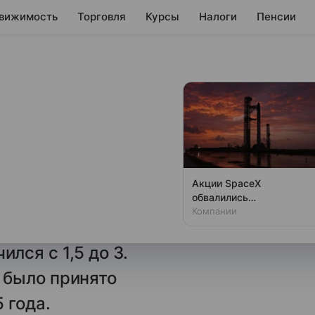
вижимость
Торговля
Курсы
Налоги
Пенсии
или рост вдвое
 отсутствии
Акции SpaceX
обвалились
та за холодную воду
одновременно с аварией
Компании
 в России вдвое —
на Луне
ся с 1,5 до 3.
 было принято
 года.