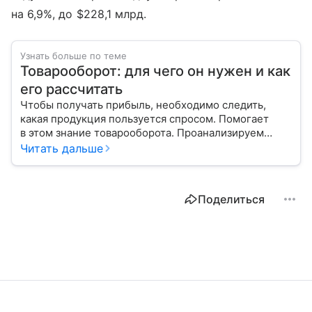
на 6,9%, до $228,1 млрд.
Узнать больше по теме
Товарооборот: для чего он нужен и как
его рассчитать
Чтобы получать прибыль, необходимо следить,
какая продукция пользуется спросом. Помогает
в этом знание товарооборота. Проанализируем
вместе с экспертом виды этого показателя, его
Читать дальше
структуру, а также расскажем, как рассчитать.
Поделиться