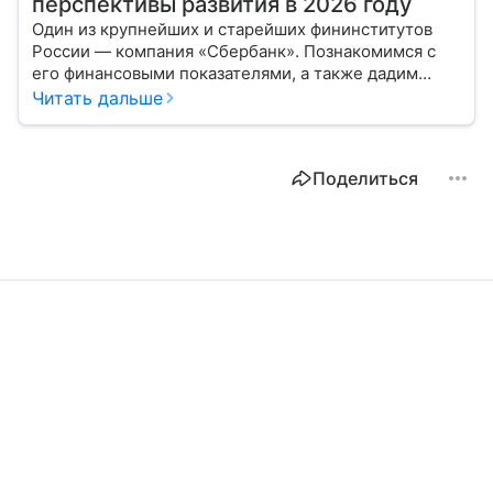
перспективы развития в 2026 году
Один из крупнейших и старейших фининститутов
России — компания «Сбербанк». Познакомимся с
его финансовыми показателями, а также дадим
прогноз эксперта о стоимости акций в 2026 году.
Читать дальше
Поделиться