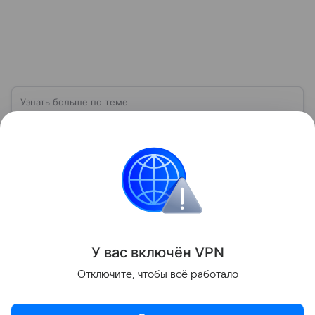
Узнать больше по теме
Оклад: от чего зависит, чем
отличается от ставки
От размера оклада могут зависеть все другие
надбавки и выплаты. Какие именно, мы перечислим
в нашем материале.
Читать дальше
Поделиться
У вас включ
ён
V
P
N
Отключите, чтобы всё работало