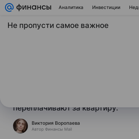
Аналитика
Инвестиции
Нед
Не пропусти самое важное
6 июля 2026
Финансы Mail
В Госдуме рассказа
переплаты при пок
Заместитель председателя комит
и ЖКХ Александр Аксененко в бес
основные ситуации, в которых ро
переплачивают за квартиру.
Виктория Воропаева
Автор Финансы Mail