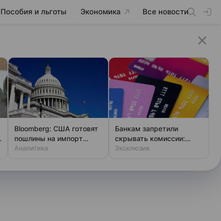
Пособия и льготы
Экономика
Все новости
Bloomberg: США готовят
Банкам запретили
пошлины на импорт
скрывать комиссии:
поликремния
Аналитика
закон вступает в силу
Эксклюзив