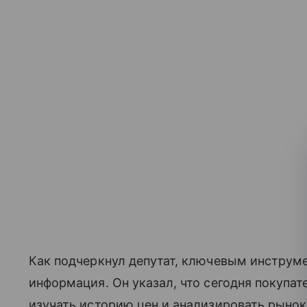
Как подчеркнул депутат, ключевым инструм
информация. Он указал, что сегодня покупа
изучать историю цен и анализировать рынок