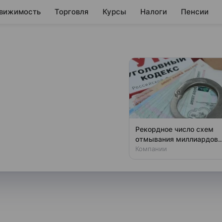
вижимость
Торговля
Курсы
Налоги
Пенсии
ли, как избежать
упке жилья
ета Госдумы по строительству
Рекордное число схем
еде с «Газетой.Ru» назвал две
отмывания миллиардов
раскрыли в России
Компании
ссияне чаще всего