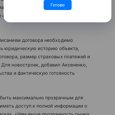
Готово
иантом и не принимать решение после
е сопоставимых объектов изучено, тем
дписанием договора необходимо
ить юридическую историю объекта,
оговора, размер страховых платежей и
 Для новостроек, добавил Аксененко,
ьства и фактическую готовность
 быть максимально прозрачным для
н иметь доступ к полной информации о
исках. «Чем выше прозрачность рынка,