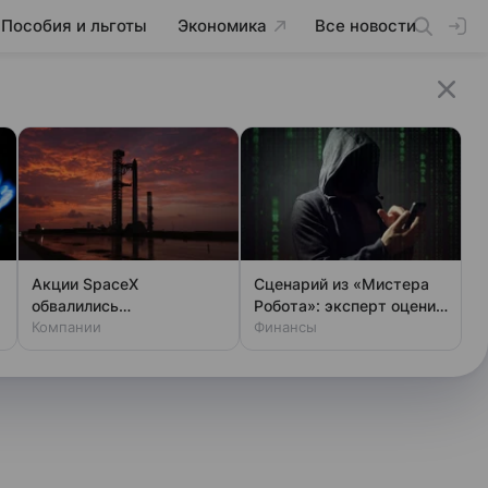
Пособия и льготы
Экономика
Все новости
Акции SpaceX
Сценарий из «Мистера
обвалились
Робота»: эксперт оценил
одновременно с аварией
Компании
шансы хакеров
Финансы
на Луне