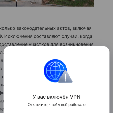
колько законодательных актов, включая
. Исключения составляют случаи, когда
доставление участков для возникновения
 владельцы зданий фактически
ленных прав. В результате возникали
ло арендную плату или налоги,
жаться своими объектами. Например,
ипальной земле и не платить за нее,
официально расширить производственные
У вас включ
ён
V
P
N
ьцу без долгих нередко судебных
Отключите, чтобы всё работало
ете» председатель Комитета Госдумы