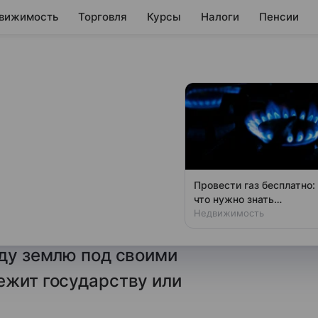
вижимость
Торговля
Курсы
Налоги
Пенсии
и, как будет
риобретении прав
Провести газ бесплатно:
что нужно знать
н подписал закон,
владельцам дач
Недвижимость
ний и сооружений оформлять
нду землю под своими
ежит государству или