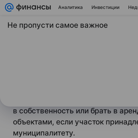
Аналитика
Инвестиции
Нед
Не пропусти самое важное
29 декабря 2024
Российская газета
В Госдуме рассказал
работать закон о п
на землю
Президент России Владимир Пути
обязывающий собственников зда
в собственность или брать в аре
объектами, если участок принадл
муниципалитету.