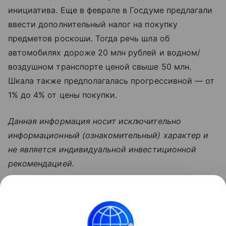
инициатива. Еще в феврале в Госдуме предлагали
ввести дополнительный налог на покупку
предметов роскоши. Тогда речь шла об
автомобилях дороже 20 млн рублей и водном/
воздушном транспорте ценой свыше 50 млн.
Шкала также предполагалась прогрессивной — от
1% до 4% от цены покупки.
Данная информация носит исключительно
информационный (ознакомительный) характер и
не является индивидуальной инвестиционной
рекомендацией.
Узнать больше по теме
Доход: 5 основных видов
Рассказываем, что такое доход, какие бывают виды