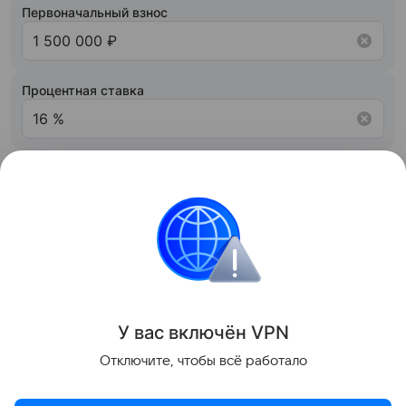
Первоначальный взнос
Процентная ставка
Срок кредита
20 лет
Рассчитать
Поделиться
У вас включ
ён
V
P
N
Отключите, чтобы всё работало