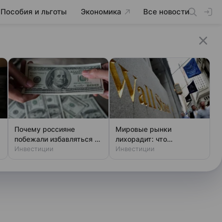
Пособия и льготы
Экономика
Все новости
Почему россияне
Мировые рынки
побежали избавляться от
лихорадит: что
долларов и евро
Инвестиции
происходит с
Инвестиции
гособлигациями