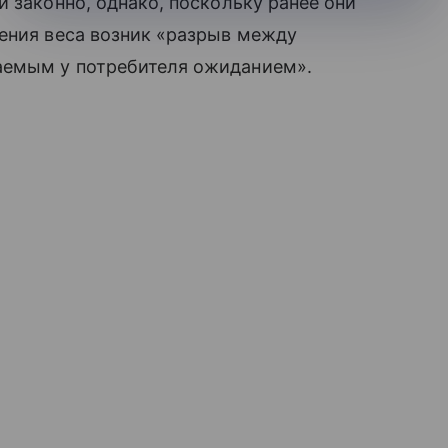
 законно, однако, поскольку ранее они
ения веса возник «разрыв между
аемым у потребителя ожиданием».