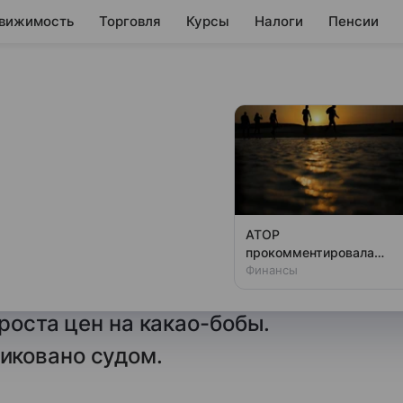
вижимость
Торговля
Курсы
Налоги
Пенсии
еньшение
 обманом
АТОР
прокомментировала
то компания Mondelez
данные о жалобах
Финансы
й в заблуждение, уменьшив вес
туристов из РФ на отели
в Египте
роста цен на какао-бобы.
иковано судом.