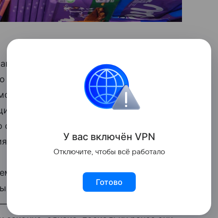
прав потребителей Гамбурга
подал иск
о производитель начал выпускать плитки
мов из-за увеличения стоимости сырья.
щина уменьшилась на 1 мм. Несмотря на
о сочло, что компания недостаточно
У вас включ
ён
V
P
N
ях.
Отключите, чтобы всё работало
ваемое [истцами] уменьшение содержания
Готово
зываемых упаковок-пустышек и, таким
— говорится в решении. Судьи отметили,