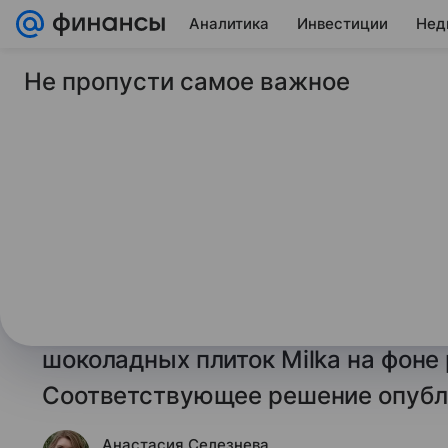
Аналитика
Инвестиции
Нед
Не пропусти самое важное
13 мая 2026
Финансы Mail
В ФРГ признали ум
шоколадных плиток
потребителей
Окружной суд Бремена признал, ч
Deutschland вводила потребителе
шоколадных плиток Milka на фоне 
Соответствующее решение опубл
Анастасия Селезнева