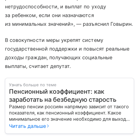
нетрудоспособности, и выплат по уходу
за ребенком, если они назначаются
из минимальных значений», — разъяснил Говырин.
В совокупности меры укрепят систему
государственной поддержки и повысят реальные
доходы граждан, получающих социальные
выплаты, считает депутат.
Узнать больше по теме
Пенсионный коэффициент: как
заработать на безбедную старость
Размер пенсии россиян напрямую зависит от такого
показателя, как пенсионный коэффициент. Какое
минимальное его значение необходимо для выхода
на заслуженный отдых, расскажем в материале с
Читать дальше
помощью эксперта.