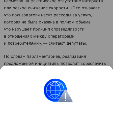
несмотря на фактическое отсутствие интернета
или резкое снижение скорости. «Это означает,
что пользователи несут расходы за услугу,
которая не была оказана в полном объеме,
что нарушает принцип справедливости
в отношениях между операторами
и потребителями», — считают депутаты.
По словам парламентариев, реализация
предложенной инициативы позволит «обеспечить
защиту прав пользователей и справедливое
соотношение между качеством оказанных услуг
и их стоимостью». «Автоматическая компенсация
снизит количество конфликтных ситуаций между
гражданами и операторами», — добавили они.