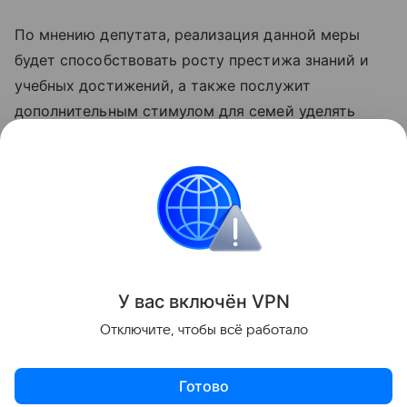
По мнению депутата, реализация данной меры
будет способствовать росту престижа знаний и
учебных достижений, а также послужит
дополнительным стимулом для семей уделять
внимание качественному образованию детей.
Данная информация носит исключительно
информационный (ознакомительный) характер и
не является индивидуальной инвестиционной
рекомендацией
У вас включ
ён
V
P
N
Поделиться
Отключите, чтобы всё работало
Готово