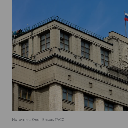
Источник:
Олег Елков/ТАСС