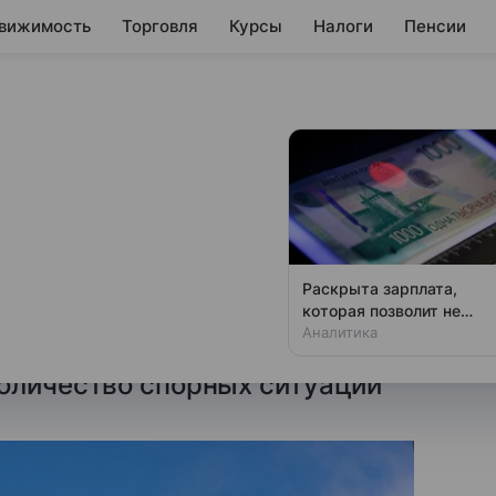
вижимость
Торговля
Курсы
Налоги
Пенсии
язать банки
 отказа в кредите
ю авторов, позволит сделать
Раскрыта зарплата,
, сократить число повторных
которая позволит не
чувствовать зависти
Аналитика
ь исправление ошибок в
количество спорных ситуаций