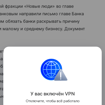
ой фракции «Новые люди» во главе
анковым направили письмо главе Банка
м обязать банки раскрывать причину
и малому и среднему бизнесу. Документ
еть возможность закрепления правил
за в
кредите
. Такое разъяснение может
обобщенных причин: недостаточность
агрузка, негативная кредитная история,
вие требованиям программы
та документов, наличие сведений
У вас включ
ён
V
P
N
ьных производствах или
иных
Отключите, чтобы всё работало