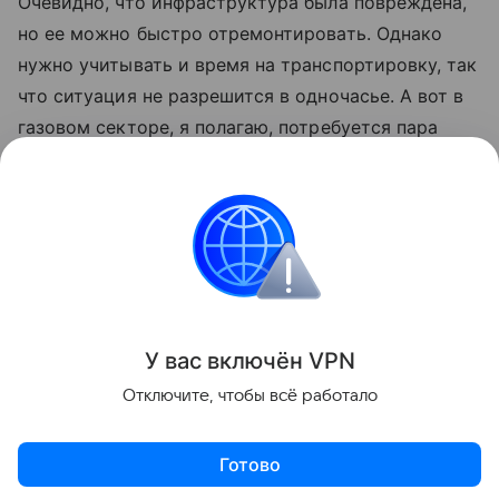
Очевидно, что инфраструктура была повреждена,
но ее можно быстро отремонтировать. Однако
нужно учитывать и время на транспортировку, так
что ситуация не разрешится в одночасье. А вот в
газовом секторе, я полагаю, потребуется пара
лет», — указал он.
«Данная информация носит исключительно
информационный (ознакомительный) характер и
не является индивидуальной инвестиционной
рекомендацией».
У вас включ
ён
V
P
N
Поделиться
Отключите, чтобы всё работало
Готово