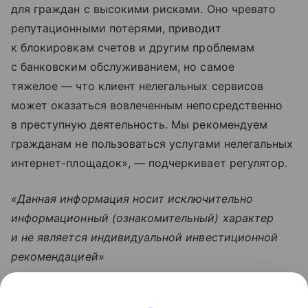
для граждан с высокими рисками. Оно чревато
репутационными потерями, приводит
к блокировкам счетов и другим проблемам
с банковским обслуживанием, но самое
тяжелое — что клиент нелегальных сервисов
может оказаться вовлеченным непосредственно
в преступную деятельность. Мы рекомендуем
гражданам не пользоваться услугами нелегальных
интернет-площадок», — подчеркивает регулятор.
«Данная информация носит исключительно
информационный (ознакомительный) характер
и не является индивидуальной инвестиционной
рекомендацией»
Узнать больше по теме