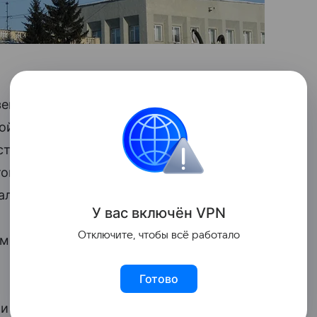
земного городского пассажирского
кой области, Ярославской области,
ти, только что запустилось в Казани
овится к запуску еще в нескольких
ал он.
У вас включ
ён
V
P
N
Отключите, чтобы всё работало
ем Новгороде оплата по геолокации
Готово
 и оператор информационно-