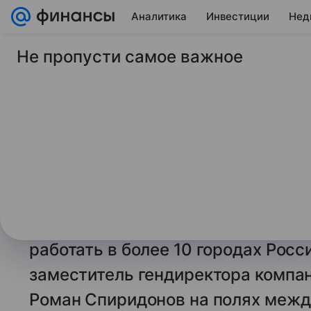
Аналитика
Инвестиции
Нед
Не пропусти самое важное
22 ноября 2024
ТАСС
В более 10 городах 
транспорте можно б
геолокации
МОСКВА, 22 ноября. /ТАСС/.
Опла
наземном транспорте по геолокац
работать в более 10 городах Рос
заместитель гендиректора компа
Роман Спиридонов на полях меж