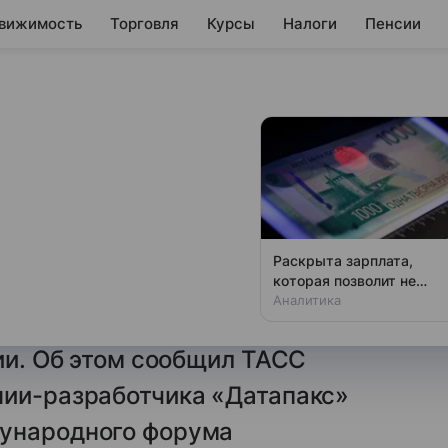
вижимость
Торговля
Курсы
Налоги
Пенсии
РФ проезд в
удет оплатить по
Раскрыта зарплата,
которая позволит не
та проезда в городском
чувствовать зависти
Аналитика
ии к концу 2024 года будет
сии. Об этом сообщил ТАСС
нии-разработчика «Датапакс»
дународного форума