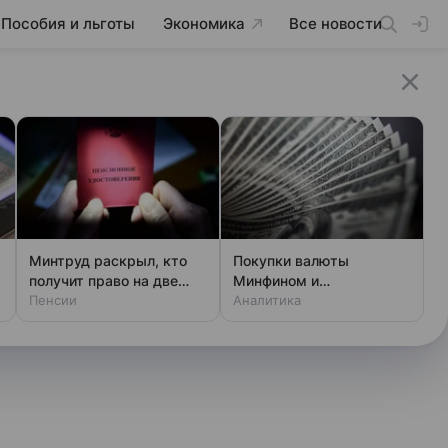
Пособия и льготы
Экономика
Все новости
Минтруд раскрыл, кто
Покупки валюты
получит право на две
Минфином и
пенсии
Пенсии
спекулянтами разогнали
Аналитика
курс до 83 руб./$