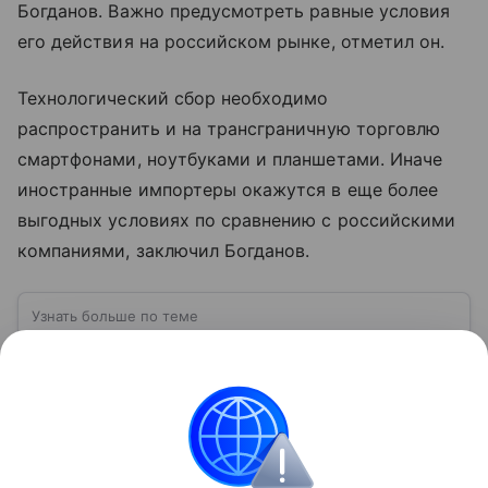
Богданов. Важно предусмотреть равные условия
его действия на российском рынке, отметил он.
Технологический сбор необходимо
распространить и на трансграничную торговлю
смартфонами, ноутбуками и планшетами. Иначе
иностранные импортеры окажутся в еще более
выгодных условиях по сравнению с российскими
компаниями, заключил Богданов.
Узнать больше по теме
Омниканальность: инструкция по
внедрению
С помощью эксперта разберемся, что такое
омниканальность, как она влияет на общение с
клиентами и чем может быть полезна компании.
Читать дальше