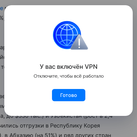
те
мороженого в стоимостном
%, Белоруссии — 15%, Монголии — 7%,
варь — апрель 2026 года (без учета
ийского мороженого вырос на 12%
У вас включ
ён
V
P
N
 тонн, и на 29% в стоимостном — его
Отключите, чтобы всё работало
Готово
йвером экспорта мороженого за январь —
ым периодом прошлого года стали
а, до $330 тыс.) и Узбекистан (рост в 2,4
ичились отгрузки в Республику Корея
, в Абхазию (на 51%) и ряд других стран