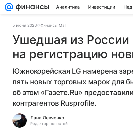
Аналитика
Инвестиции
Нед
5 июня 2026
Финансы Mail
Ушедшая из России 
на регистрацию но
Южнокорейская LG намерена заре
пять новых торговых марок для 
об этом «Газете.Ru» предоставил
контрагентов Rusprofile.
Лана Левченко
Редактор новостей