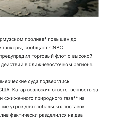
Ормузском проливе* повышен до
е танкеры, сообщает CNBC.
редупредил торговый флот о высокой
действий в ближневосточном регионе.
ммерческие суда подверглись
ША. Катар возложил ответственность за
ки сжиженного природного газа** на
ание угроз для глобальных поставок
олив фактически разделился на два