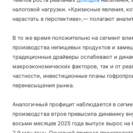
налоговой нагрузки. «Кризисные явления, к
нарастать в перспективе»,— полагают анали
В то же время положительно на сегмент вли
производства непищевых продуктов и замеще
традиционные драйверы ослабевают и динам
макроэкономических факторов, так и от реа
частности, инвестиционные планы гофропро
перенасыщения рынка.
Аналогичный профицит наблюдается в сегмен
производства втрое превысила динамику вну
восьми месяцев 2025 года выпуск вырос на 6,
2,9 млн тонн. Основной прирост производст