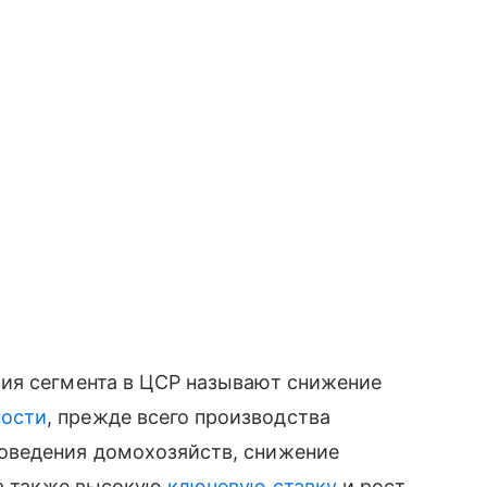
ия сегмента в ЦСР называют снижение
ости
, прежде всего производства
оведения домохозяйств, снижение
а также высокую
ключевую ставку
и рост