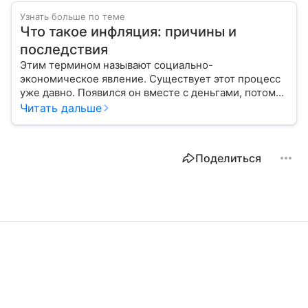
Узнать больше по теме
Что такое инфляция: причины и
последствия
Этим термином называют социально-
экономическое явление. Существует этот процесс
уже давно. Появился он вместе с деньгами, потому
что эти составляющие неразрывно связаны друг с
Читать дальше
другом.
Поделиться