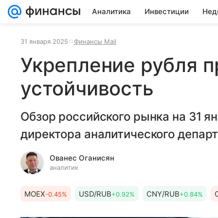
Аналитика
Инвестиции
Нед
31 января 2025
Финансы Mail
Укрепление рубля п
устойчивость
Обзор российского рынка на 31 я
директора аналитического депар
Ованес Оганисян
аналитик
MOEX
USD/RUB
CNY/RUB
-0.45%
+0.92%
+0.84%