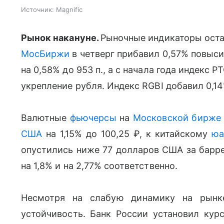
Источник:
Magnific
Рынок накануне.
Рыночные индикаторы оста
МосБиржи
в четверг прибавил 0,57% повыси
на 0,58% до 953 п., а с начала года индекс 
укрепление рубля. Индекс
RGBI
добавил 0,14
Валютные
фьючерсы
на
Московской бирже
США
на 1,15% до 100,25 ₽, к китайскому
юа
опустились ниже 77 долларов США за барре
на 1,8% и на 2,77% соответственно.
Несмотря на слабую динамику на рынке
устойчивость. Банк России установил кур