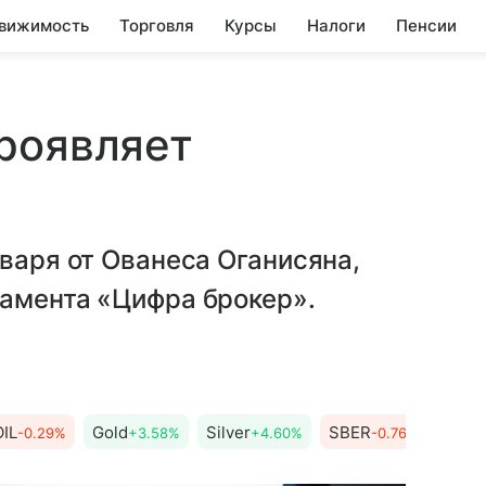
вижимость
Торговля
Курсы
Налоги
Пенсии
роявляет
нваря от Ованеса Оганисяна,
тамента «Цифра брокер».
OIL
Gold
Silver
SBER
-0.29%
+3.58%
+4.60%
-0.76%